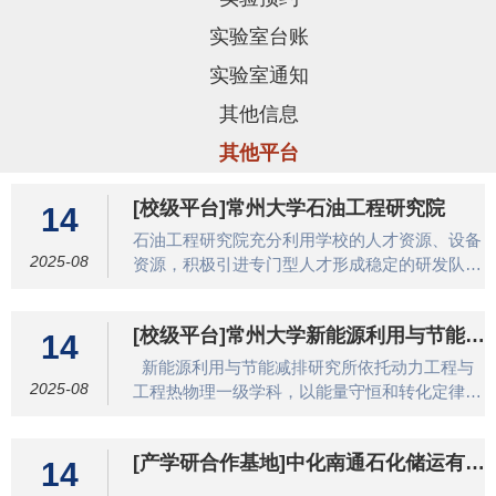
实验室台账
实验室通知
其他信息
其他平台
[校级平台]常州大学石油工程研究院
14
石油工程研究院充分利用学校的人才资源、设备
2025-08
资源，积极引进专门型人才形成稳定的研发队
伍，面向石油，服务石油石化，积极满足区域经
济和行业发展的需求，培养素质优秀、全面发
[校级平台]常州大学新能源利用与节能减
展、富有竞争力的高等工程技术人才，争创一流
14
排研究所简介
科研成果，尽快建成国内一流的石油工程工程研
新能源利用与节能减排研究所依托动力工程与
究院。根据目前已有的人员及设备资源情况，石
2025-08
工程热物理一级学科，以能量守恒和转化定律为
油工程研究院机构设置如下：学术委员会机构由
基本原理，开展太阳能、风能、生物质能、核能
一名主任，两名副主任和多名委员组成，人员配
和地热等新能源利用以及各种节能减排技术和设
置如下：学术委员会主任：翟光明(中国石油天
[产学研合作基地]中化南通石化储运有限
备的研究开发。现有研究人员25名，其中教授5
14
然气集团公司咨询中心，中国工程院院士)；副
公司
名，副教授10名、具有博士学位15名；实验装置