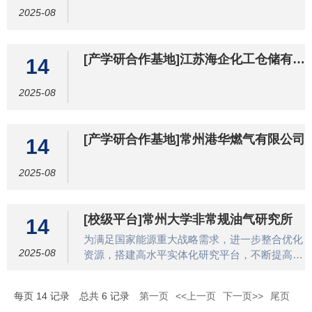
主任：顾心怿(中石化胜利石油管理局，中国工
和仪器设备50台套，总价300多万，能满足各类
2025-08
程院院士)
研究的需要。近几年，承担国家级和省部级项目
15项，横向课题50多项；发表各类论
[产学研合作基地]江苏海企化工仓储有限
14
公司
2025-08
[产学研合作基地]常州港华燃气有限公司
14
2025-08
[校级平台]常州大学非常规油气研究所
14
为满足国家能源重大战略需求，进一步整合优化
2025-08
资源，搭建高水平实体化研究平台，不断提高学
校服务国家油气战略的能力，提升学校核心竞争
力，瞄准非常规油气与新能源领域科学与技术发
每页
14
记录
总共
6
记录
第一页
<<上一页
下一页>>
尾页
展前沿，于2009年，常州大学正式成立非常规油