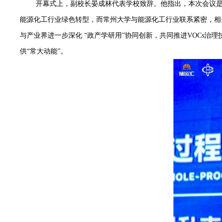
开幕式上，副校长晏成林代表学校致辞。他指出，本次会议
能源化工行业绿色转型，而常州大学与能源化工行业联系紧密，相
与产业界进一步深化
“
政产学研用
”
协同创新，共同推进
VOCs
治理
供
“
常大动能
”
。